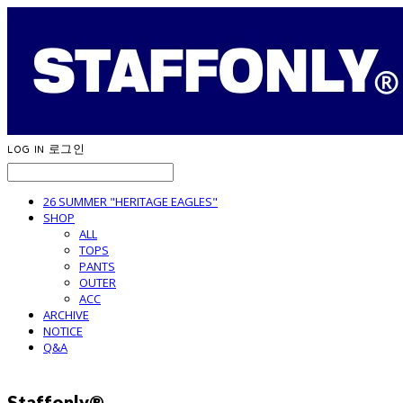
LOG IN
로그인
26 SUMMER "HERITAGE EAGLES"
SHOP
ALL
TOPS
PANTS
OUTER
ACC
ARCHIVE
NOTICE
Q&A
Staffonly®