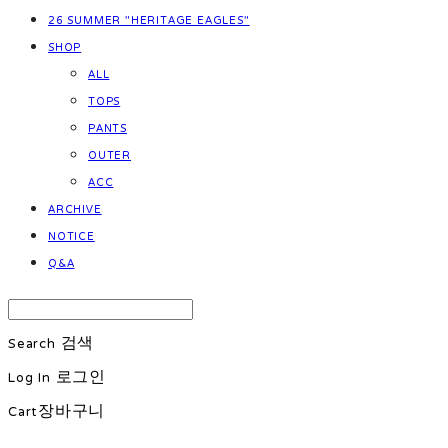
26 SUMMER "HERITAGE EAGLES"
SHOP
ALL
TOPS
PANTS
OUTER
ACC
ARCHIVE
NOTICE
Q&A
Search
검색
Log In
로그인
Cart
장바구니