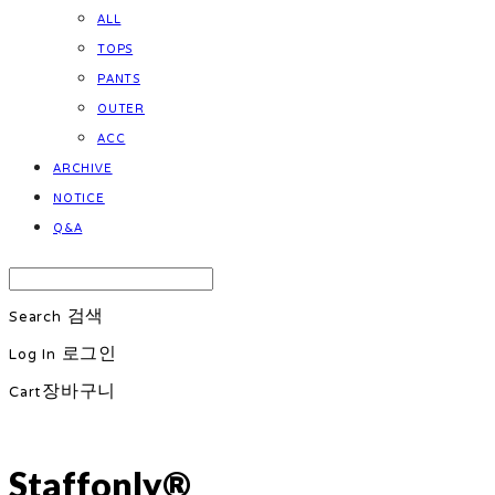
ALL
TOPS
PANTS
OUTER
ACC
ARCHIVE
NOTICE
Q&A
Search
검색
Log In
로그인
Cart
장바구니
Staffonly®