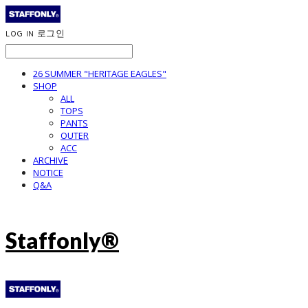
LOG IN
로그인
26 SUMMER "HERITAGE EAGLES"
SHOP
ALL
TOPS
PANTS
OUTER
ACC
ARCHIVE
NOTICE
Q&A
Staffonly®