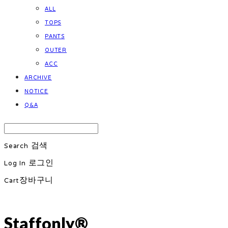
ALL
TOPS
PANTS
OUTER
ACC
ARCHIVE
NOTICE
Q&A
Search
검색
Log In
로그인
Cart
장바구니
Staffonly®