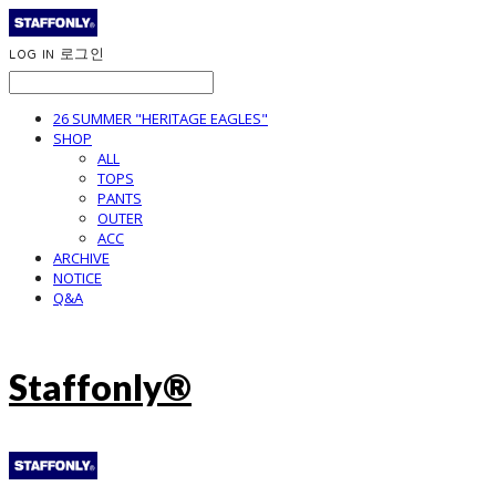
LOG IN
로그인
26 SUMMER "HERITAGE EAGLES"
SHOP
ALL
TOPS
PANTS
OUTER
ACC
ARCHIVE
NOTICE
Q&A
Staffonly®