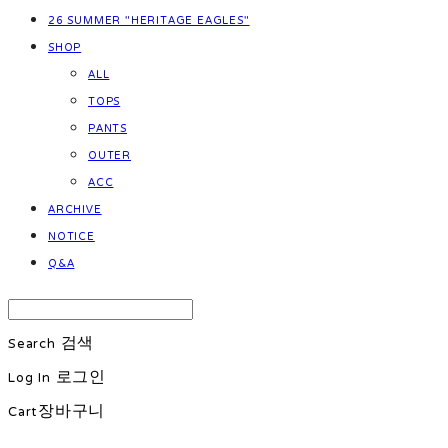
26 SUMMER "HERITAGE EAGLES"
SHOP
ALL
TOPS
PANTS
OUTER
ACC
ARCHIVE
NOTICE
Q&A
Search
검색
Log In
로그인
Cart
장바구니