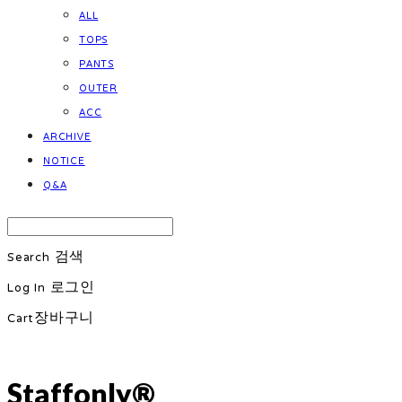
ALL
TOPS
PANTS
OUTER
ACC
ARCHIVE
NOTICE
Q&A
Search
검색
Log In
로그인
Cart
장바구니
Staffonly®