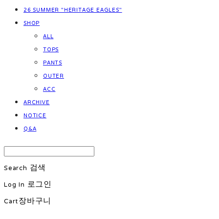
26 SUMMER "HERITAGE EAGLES"
SHOP
ALL
TOPS
PANTS
OUTER
ACC
ARCHIVE
NOTICE
Q&A
Search
검색
Log In
로그인
Cart
장바구니