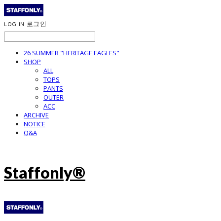
LOG IN
로그인
26 SUMMER "HERITAGE EAGLES"
SHOP
ALL
TOPS
PANTS
OUTER
ACC
ARCHIVE
NOTICE
Q&A
Staffonly®