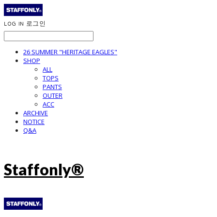
LOG IN
로그인
26 SUMMER "HERITAGE EAGLES"
SHOP
ALL
TOPS
PANTS
OUTER
ACC
ARCHIVE
NOTICE
Q&A
Staffonly®