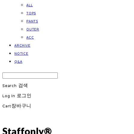
ALL
TOPS
PANTS
OUTER
ACC
ARCHIVE
NOTICE
Q&A
Search
검색
Log In
로그인
Cart
장바구니
Staffonly®