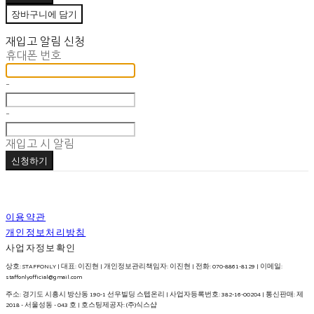
장바구니에 담기
재입고 알림 신청
휴대폰 번호
-
-
재입고 시 알림
신청하기
이용약관
개인정보처리방침
사업자정보확인
상호: STAFFONLY | 대표: 이진현 | 개인정보관리책임자: 이진현 | 전화: 070-8861-8129 | 이메일:
staffonlyofficial@gmail.com
주소: 경기도 시흥시 방산동 190-1 선우빌딩 스텝온리 | 사업자등록번호:
382-16-00204
| 통신판매:
제
2018 - 서울성동 - 043 호
| 호스팅제공자: (주)식스샵