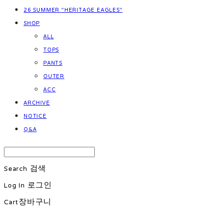
26 SUMMER "HERITAGE EAGLES"
SHOP
ALL
TOPS
PANTS
OUTER
ACC
ARCHIVE
NOTICE
Q&A
Search
검색
Log In
로그인
Cart
장바구니