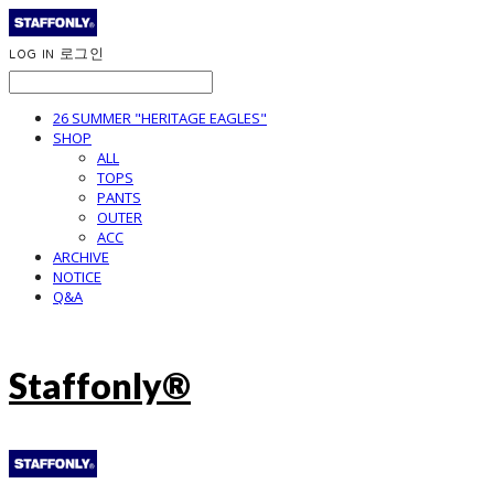
LOG IN
로그인
26 SUMMER "HERITAGE EAGLES"
SHOP
ALL
TOPS
PANTS
OUTER
ACC
ARCHIVE
NOTICE
Q&A
Staffonly®