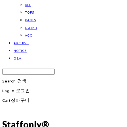
ALL
TOPS
PANTS
OUTER
ACC
ARCHIVE
NOTICE
Q&A
Search
검색
Log In
로그인
Cart
장바구니
Staffonly®