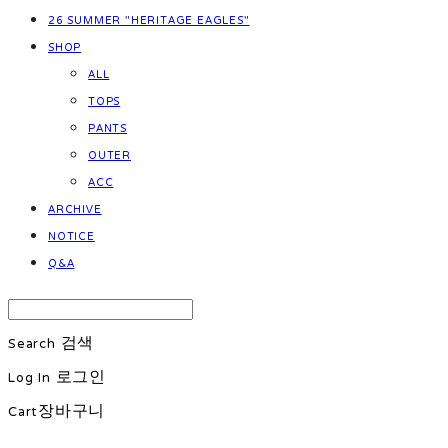
26 SUMMER "HERITAGE EAGLES"
SHOP
ALL
TOPS
PANTS
OUTER
ACC
ARCHIVE
NOTICE
Q&A
Search
검색
Log In
로그인
Cart
장바구니