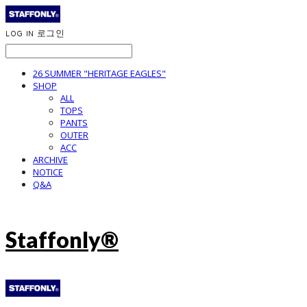
LOG IN
로그인
26 SUMMER "HERITAGE EAGLES"
SHOP
ALL
TOPS
PANTS
OUTER
ACC
ARCHIVE
NOTICE
Q&A
Staffonly®