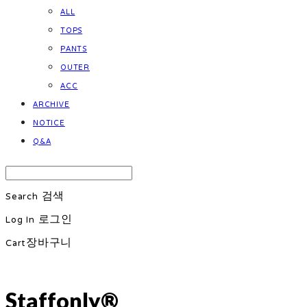
ALL
TOPS
PANTS
OUTER
ACC
ARCHIVE
NOTICE
Q&A
Search
검색
Log In
로그인
Cart
장바구니
Staffonly®