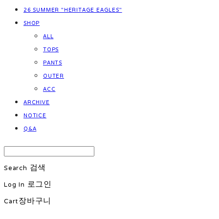
26 SUMMER "HERITAGE EAGLES"
SHOP
ALL
TOPS
PANTS
OUTER
ACC
ARCHIVE
NOTICE
Q&A
Search
검색
Log In
로그인
Cart
장바구니