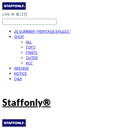
LOG IN
로그인
26 SUMMER "HERITAGE EAGLES"
SHOP
ALL
TOPS
PANTS
OUTER
ACC
ARCHIVE
NOTICE
Q&A
Staffonly®