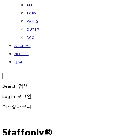
ALL
TOPS
PANTS
OUTER
ACC
ARCHIVE
NOTICE
Q&A
Search
검색
Log In
로그인
Cart
장바구니
Staffonly®