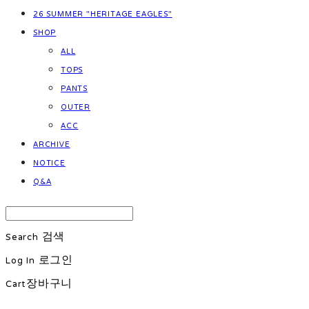
26 SUMMER "HERITAGE EAGLES"
SHOP
ALL
TOPS
PANTS
OUTER
ACC
ARCHIVE
NOTICE
Q&A
Search
검색
Log In
로그인
Cart
장바구니