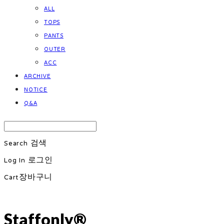
ALL
TOPS
PANTS
OUTER
ACC
ARCHIVE
NOTICE
Q&A
Search
검색
Log In
로그인
Cart
장바구니
Staffonly®