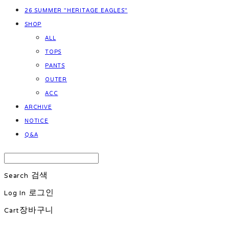
26 SUMMER "HERITAGE EAGLES"
SHOP
ALL
TOPS
PANTS
OUTER
ACC
ARCHIVE
NOTICE
Q&A
Search
검색
Log In
로그인
Cart
장바구니