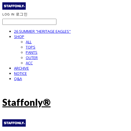
LOG IN
로그인
26 SUMMER "HERITAGE EAGLES"
SHOP
ALL
TOPS
PANTS
OUTER
ACC
ARCHIVE
NOTICE
Q&A
Staffonly®