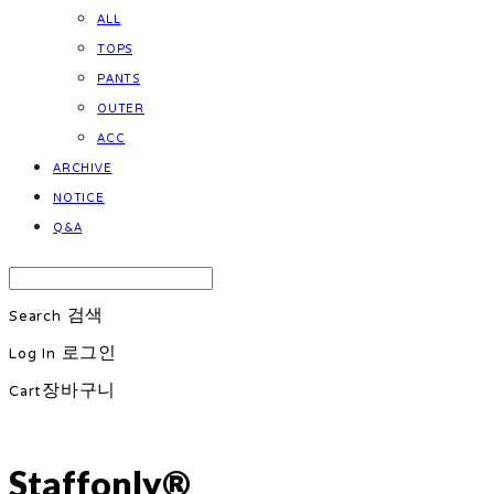
ALL
TOPS
PANTS
OUTER
ACC
ARCHIVE
NOTICE
Q&A
Search
검색
Log In
로그인
Cart
장바구니
Staffonly®