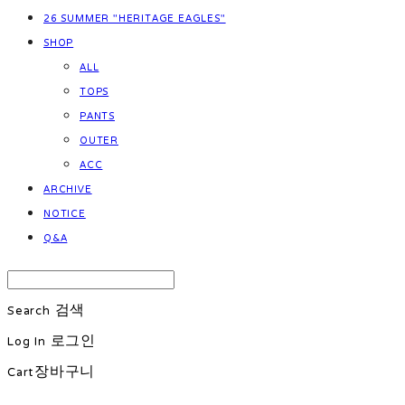
26 SUMMER "HERITAGE EAGLES"
SHOP
ALL
TOPS
PANTS
OUTER
ACC
ARCHIVE
NOTICE
Q&A
Search
검색
Log In
로그인
Cart
장바구니