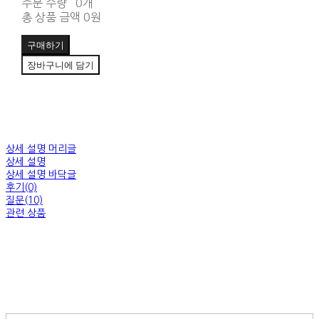
주문 수량
0개
총 상품 금액
0원
구매하기
장바구니에 담기
상세 설명 머리글
상세 설명
상세 설명 바닥글
후기(0)
질문(10)
관련 상품