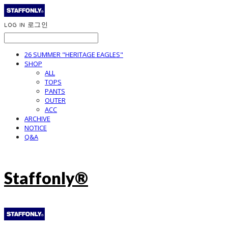
LOG IN
로그인
26 SUMMER "HERITAGE EAGLES"
SHOP
ALL
TOPS
PANTS
OUTER
ACC
ARCHIVE
NOTICE
Q&A
Staffonly®