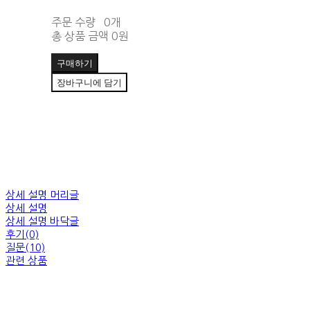
주문 수량
0개
총 상품 금액
0원
구매하기
장바구니에 담기
상세 설명 머리글
상세 설명
상세 설명 바닥글
후기(0)
질문(10)
관련 상품