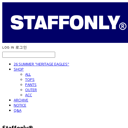
LOG IN
로그인
26 SUMMER "HERITAGE EAGLES"
SHOP
ALL
TOPS
PANTS
OUTER
ACC
ARCHIVE
NOTICE
Q&A
Staffonly®