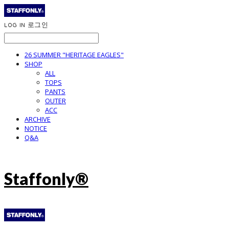
LOG IN
로그인
26 SUMMER "HERITAGE EAGLES"
SHOP
ALL
TOPS
PANTS
OUTER
ACC
ARCHIVE
NOTICE
Q&A
Staffonly®