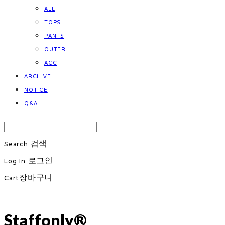
ALL
TOPS
PANTS
OUTER
ACC
ARCHIVE
NOTICE
Q&A
Search
검색
Log In
로그인
Cart
장바구니
Staffonly®