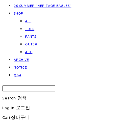
26 SUMMER "HERITAGE EAGLES"
SHOP
ALL
TOPS
PANTS
OUTER
ACC
ARCHIVE
NOTICE
Q&A
Search
검색
Log In
로그인
Cart
장바구니