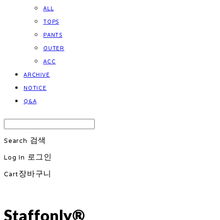
ALL
TOPS
PANTS
OUTER
ACC
ARCHIVE
NOTICE
Q&A
Search
검색
Log In
로그인
Cart
장바구니
Staffonly®