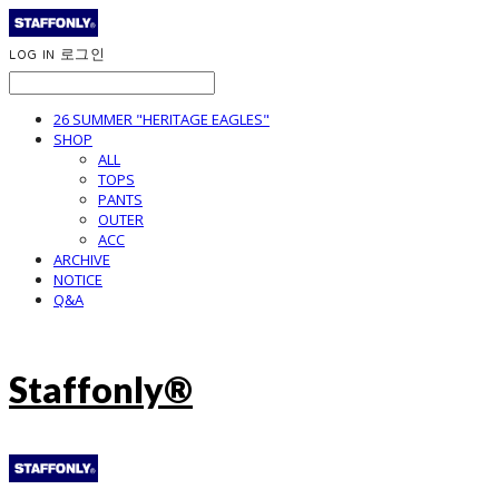
LOG IN
로그인
26 SUMMER "HERITAGE EAGLES"
SHOP
ALL
TOPS
PANTS
OUTER
ACC
ARCHIVE
NOTICE
Q&A
Staffonly®