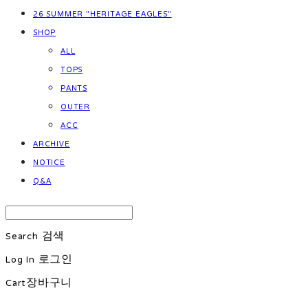
26 SUMMER "HERITAGE EAGLES"
SHOP
ALL
TOPS
PANTS
OUTER
ACC
ARCHIVE
NOTICE
Q&A
Search
검색
Log In
로그인
Cart
장바구니