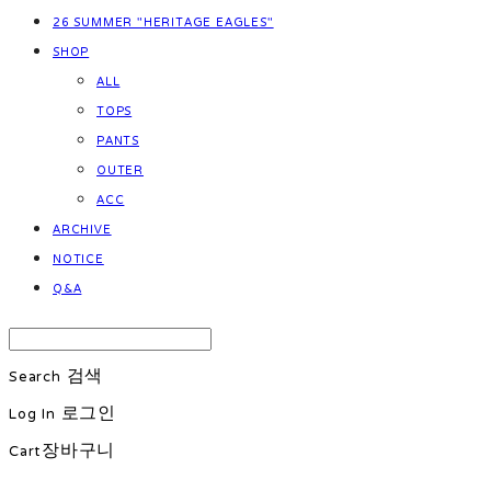
26 SUMMER "HERITAGE EAGLES"
SHOP
ALL
TOPS
PANTS
OUTER
ACC
ARCHIVE
NOTICE
Q&A
Search
검색
Log In
로그인
Cart
장바구니