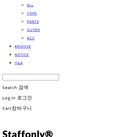
ALL
TOPS
PANTS
OUTER
ACC
ARCHIVE
NOTICE
Q&A
Search
검색
Log In
로그인
Cart
장바구니
Staffonly®