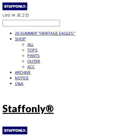
LOG IN
로그인
26 SUMMER "HERITAGE EAGLES"
SHOP
ALL
TOPS
PANTS
OUTER
ACC
ARCHIVE
NOTICE
Q&A
Staffonly®