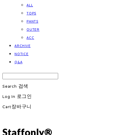
ALL
TOPS
PANTS
OUTER
ACC
ARCHIVE
NOTICE
Q&A
Search
검색
Log In
로그인
Cart
장바구니
Staffonly®