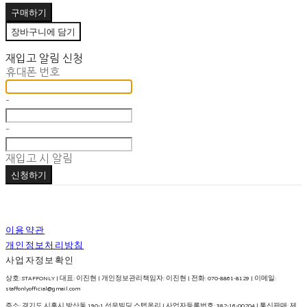
구매하기
장바구니에 담기
재입고 알림 신청
휴대폰 번호
-
-
재입고 시 알림
신청하기
이용약관
개인정보처리방침
사업자정보확인
상호: STAFFONLY | 대표: 이진현 | 개인정보관리책임자: 이진현 | 전화: 070-8861-8129 | 이메일:
staffonlyofficial@gmail.com
주소: 경기도 시흥시 방산동 190-1 선우빌딩 스텝온리 | 사업자등록번호:
382-16-00204
| 통신판매:
제