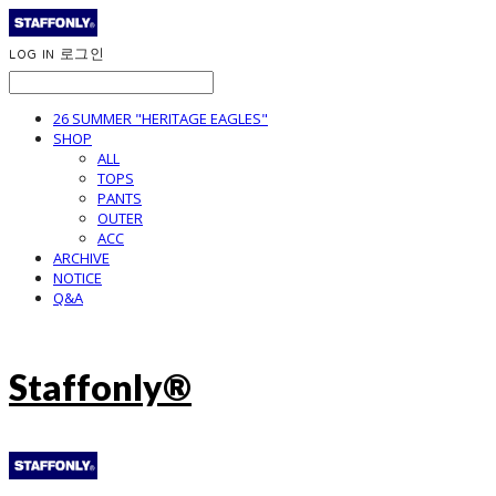
LOG IN
로그인
26 SUMMER "HERITAGE EAGLES"
SHOP
ALL
TOPS
PANTS
OUTER
ACC
ARCHIVE
NOTICE
Q&A
Staffonly®