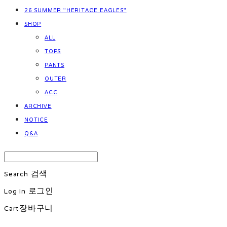
26 SUMMER "HERITAGE EAGLES"
SHOP
ALL
TOPS
PANTS
OUTER
ACC
ARCHIVE
NOTICE
Q&A
Search
검색
Log In
로그인
Cart
장바구니