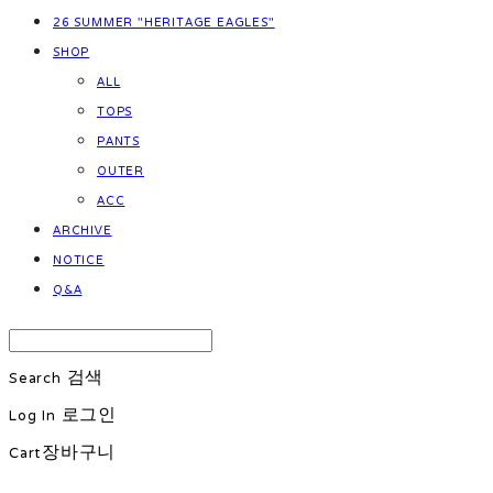
26 SUMMER "HERITAGE EAGLES"
SHOP
ALL
TOPS
PANTS
OUTER
ACC
ARCHIVE
NOTICE
Q&A
Search
검색
Log In
로그인
Cart
장바구니