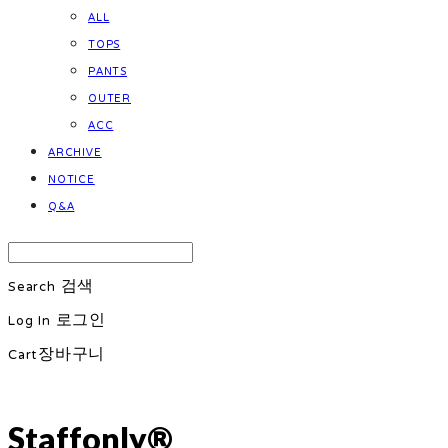
ALL
TOPS
PANTS
OUTER
ACC
ARCHIVE
NOTICE
Q&A
Search
검색
Log In
로그인
Cart
장바구니
Staffonly®