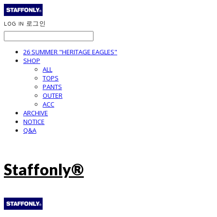
LOG IN
로그인
26 SUMMER "HERITAGE EAGLES"
SHOP
ALL
TOPS
PANTS
OUTER
ACC
ARCHIVE
NOTICE
Q&A
Staffonly®