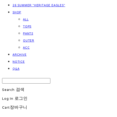
26 SUMMER "HERITAGE EAGLES"
SHOP
ALL
TOPS
PANTS
OUTER
ACC
ARCHIVE
NOTICE
Q&A
Search
검색
Log In
로그인
Cart
장바구니