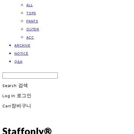
ALL
TOPS
PANTS
OUTER
ACC
ARCHIVE
NOTICE
Q&A
Search
검색
Log In
로그인
Cart
장바구니
Staffonly®