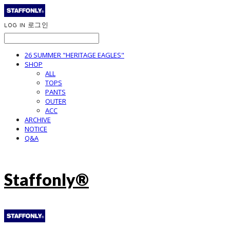
LOG IN
로그인
26 SUMMER "HERITAGE EAGLES"
SHOP
ALL
TOPS
PANTS
OUTER
ACC
ARCHIVE
NOTICE
Q&A
Staffonly®