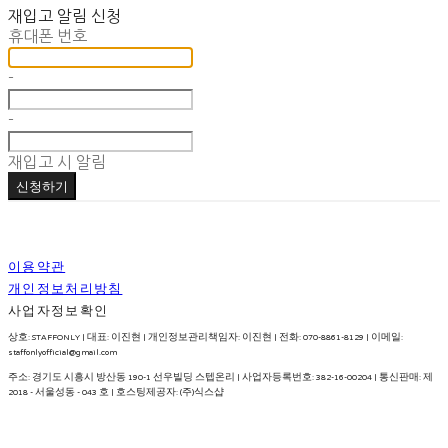
재입고 알림 신청
휴대폰 번호
-
-
재입고 시 알림
신청하기
이용약관
개인정보처리방침
사업자정보확인
상호: STAFFONLY | 대표: 이진현 | 개인정보관리책임자: 이진현 | 전화: 070-8861-8129 | 이메일:
staffonlyofficial@gmail.com
주소: 경기도 시흥시 방산동 190-1 선우빌딩 스텝온리 | 사업자등록번호:
382-16-00204
| 통신판매:
제
2018 - 서울성동 - 043 호
| 호스팅제공자: (주)식스샵