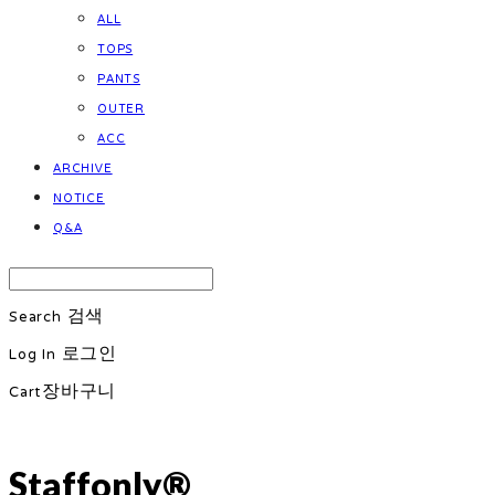
ALL
TOPS
PANTS
OUTER
ACC
ARCHIVE
NOTICE
Q&A
Search
검색
Log In
로그인
Cart
장바구니
Staffonly®