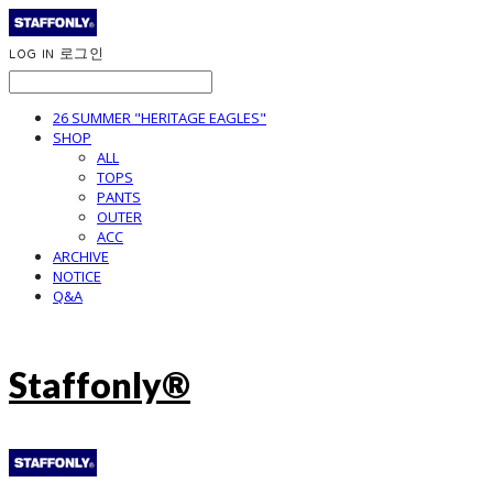
LOG IN
로그인
26 SUMMER "HERITAGE EAGLES"
SHOP
ALL
TOPS
PANTS
OUTER
ACC
ARCHIVE
NOTICE
Q&A
Staffonly®