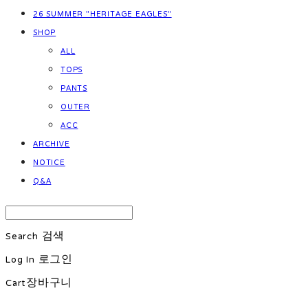
26 SUMMER "HERITAGE EAGLES"
SHOP
ALL
TOPS
PANTS
OUTER
ACC
ARCHIVE
NOTICE
Q&A
Search
검색
Log In
로그인
Cart
장바구니