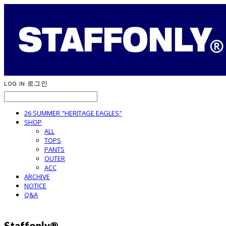
LOG IN
로그인
26 SUMMER "HERITAGE EAGLES"
SHOP
ALL
TOPS
PANTS
OUTER
ACC
ARCHIVE
NOTICE
Q&A
Staffonly®