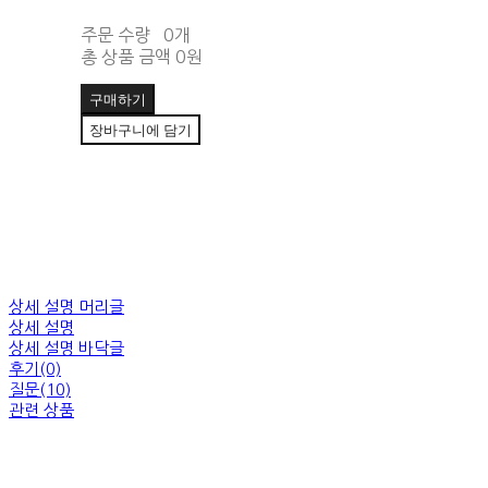
주문 수량
0개
총 상품 금액
0원
구매하기
장바구니에 담기
상세 설명 머리글
상세 설명
상세 설명 바닥글
후기(0)
질문(10)
관련 상품