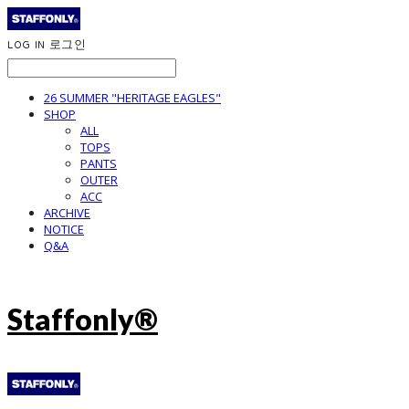
LOG IN
로그인
26 SUMMER "HERITAGE EAGLES"
SHOP
ALL
TOPS
PANTS
OUTER
ACC
ARCHIVE
NOTICE
Q&A
Staffonly®