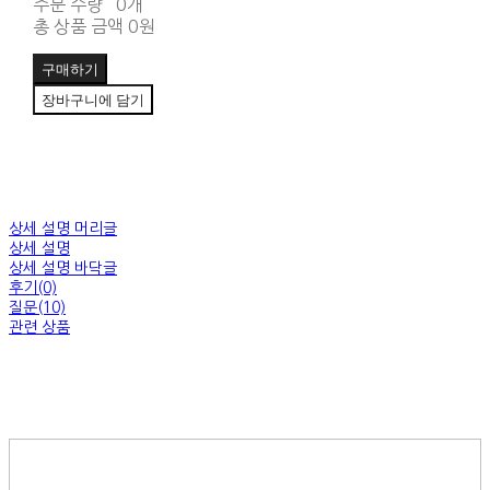
주문 수량
0개
총 상품 금액
0원
구매하기
장바구니에 담기
상세 설명 머리글
상세 설명
상세 설명 바닥글
후기(0)
질문(10)
관련 상품