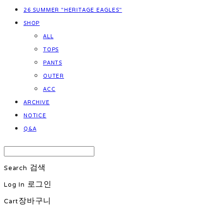
26 SUMMER "HERITAGE EAGLES"
SHOP
ALL
TOPS
PANTS
OUTER
ACC
ARCHIVE
NOTICE
Q&A
Search
검색
Log In
로그인
Cart
장바구니