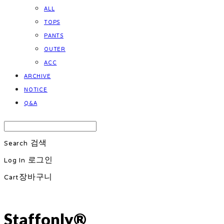
ALL
TOPS
PANTS
OUTER
ACC
ARCHIVE
NOTICE
Q&A
Search
검색
Log In
로그인
Cart
장바구니
Staffonly®