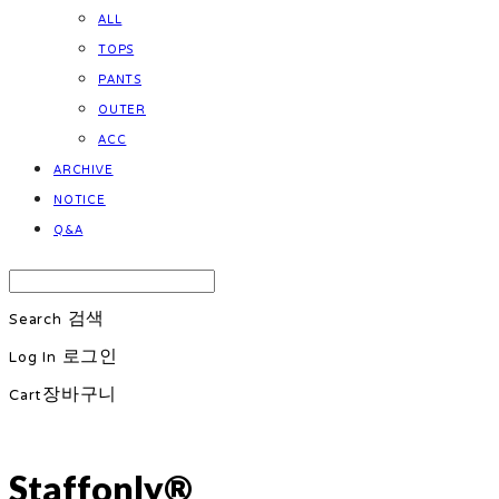
ALL
TOPS
PANTS
OUTER
ACC
ARCHIVE
NOTICE
Q&A
Search
검색
Log In
로그인
Cart
장바구니
Staffonly®