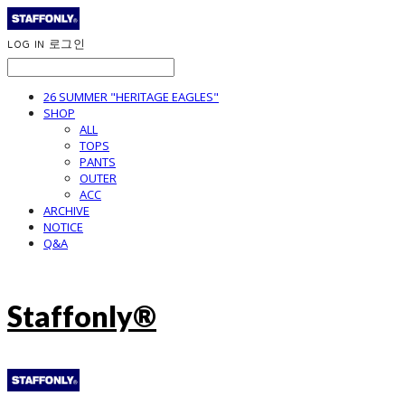
LOG IN
로그인
26 SUMMER "HERITAGE EAGLES"
SHOP
ALL
TOPS
PANTS
OUTER
ACC
ARCHIVE
NOTICE
Q&A
Staffonly®