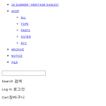
26 SUMMER "HERITAGE EAGLES"
SHOP
ALL
TOPS
PANTS
OUTER
ACC
ARCHIVE
NOTICE
Q&A
Search
검색
Log In
로그인
Cart
장바구니