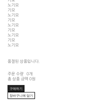
기모
노기모
기모
노기모
기모
노기모
기모
노기모
기모
노기모
품절된 상품입니다.
주문 수량
0개
총 상품 금액
0원
구매하기
장바구니에 담기