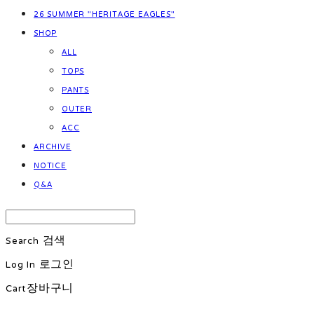
26 SUMMER "HERITAGE EAGLES"
SHOP
ALL
TOPS
PANTS
OUTER
ACC
ARCHIVE
NOTICE
Q&A
Search
검색
Log In
로그인
Cart
장바구니