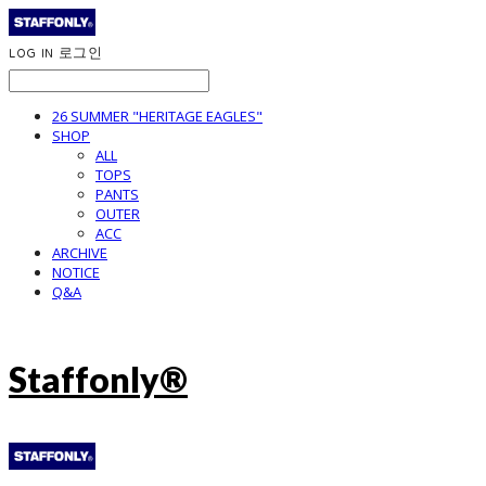
LOG IN
로그인
26 SUMMER "HERITAGE EAGLES"
SHOP
ALL
TOPS
PANTS
OUTER
ACC
ARCHIVE
NOTICE
Q&A
Staffonly®