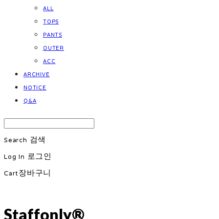
ALL
TOPS
PANTS
OUTER
ACC
ARCHIVE
NOTICE
Q&A
Search
검색
Log In
로그인
Cart
장바구니
Staffonly®