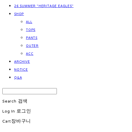
26 SUMMER "HERITAGE EAGLES"
SHOP
ALL
TOPS
PANTS
OUTER
ACC
ARCHIVE
NOTICE
Q&A
Search
검색
Log In
로그인
Cart
장바구니