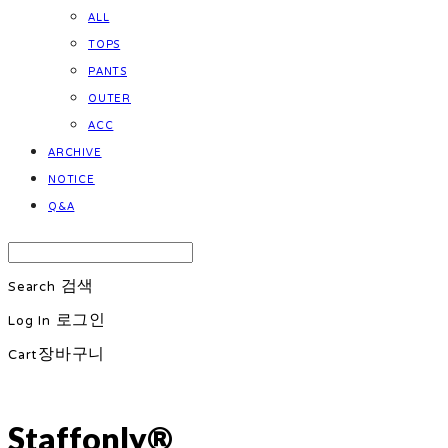
ALL
TOPS
PANTS
OUTER
ACC
ARCHIVE
NOTICE
Q&A
Search
검색
Log In
로그인
Cart
장바구니
Staffonly®