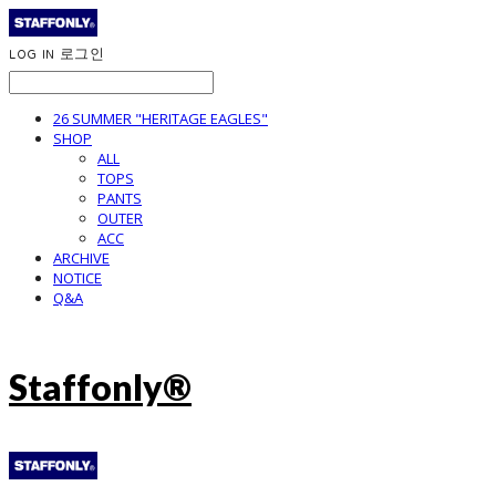
LOG IN
로그인
26 SUMMER "HERITAGE EAGLES"
SHOP
ALL
TOPS
PANTS
OUTER
ACC
ARCHIVE
NOTICE
Q&A
Staffonly®