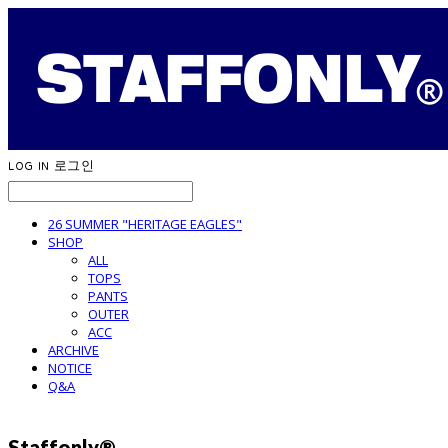
LOG IN
로그인
26 SUMMER "HERITAGE EAGLES"
SHOP
ALL
TOPS
PANTS
OUTER
ACC
ARCHIVE
NOTICE
Q&A
Staffonly®