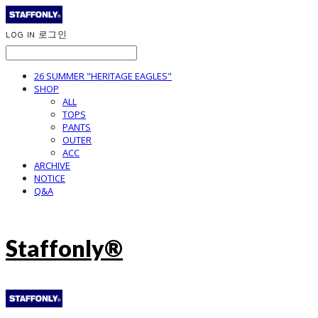
LOG IN
로그인
26 SUMMER "HERITAGE EAGLES"
SHOP
ALL
TOPS
PANTS
OUTER
ACC
ARCHIVE
NOTICE
Q&A
Staffonly®