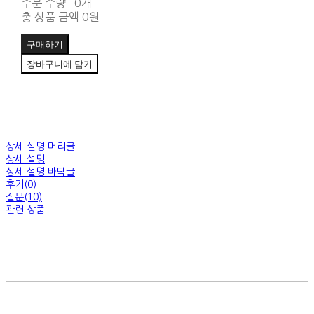
주문 수량
0개
총 상품 금액
0원
구매하기
장바구니에 담기
상세 설명 머리글
상세 설명
상세 설명 바닥글
후기(0)
질문(10)
관련 상품