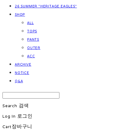
26 SUMMER "HERITAGE EAGLES"
SHOP
ALL
TOPS
PANTS
OUTER
ACC
ARCHIVE
NOTICE
Q&A
Search
검색
Log In
로그인
Cart
장바구니