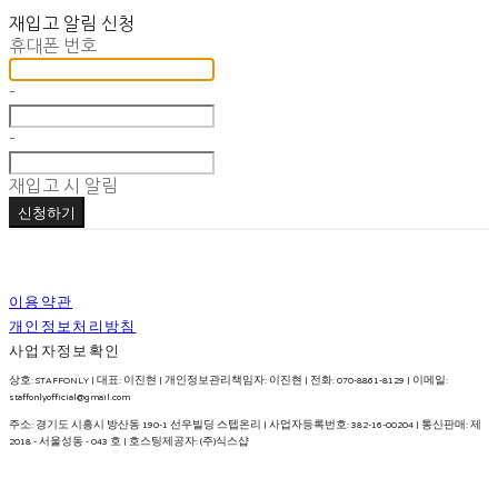
재입고 알림 신청
휴대폰 번호
-
-
재입고 시 알림
신청하기
이용약관
개인정보처리방침
사업자정보확인
상호: STAFFONLY | 대표: 이진현 | 개인정보관리책임자: 이진현 | 전화: 070-8861-8129 | 이메일:
staffonlyofficial@gmail.com
주소: 경기도 시흥시 방산동 190-1 선우빌딩 스텝온리 | 사업자등록번호:
382-16-00204
| 통신판매:
제
2018 - 서울성동 - 043 호
| 호스팅제공자: (주)식스샵