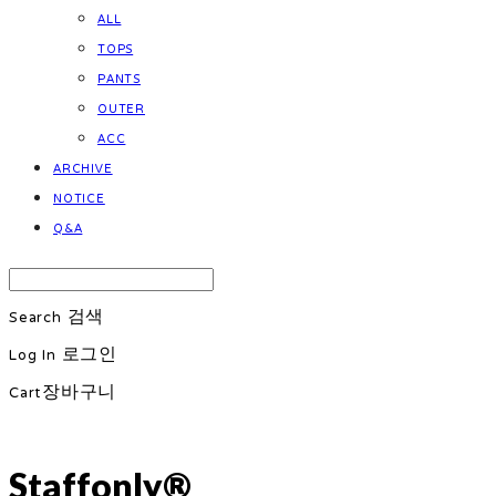
ALL
TOPS
PANTS
OUTER
ACC
ARCHIVE
NOTICE
Q&A
Search
검색
Log In
로그인
Cart
장바구니
Staffonly®