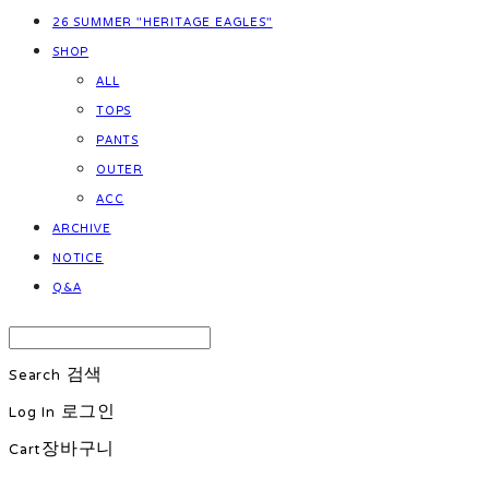
26 SUMMER "HERITAGE EAGLES"
SHOP
ALL
TOPS
PANTS
OUTER
ACC
ARCHIVE
NOTICE
Q&A
Search
검색
Log In
로그인
Cart
장바구니