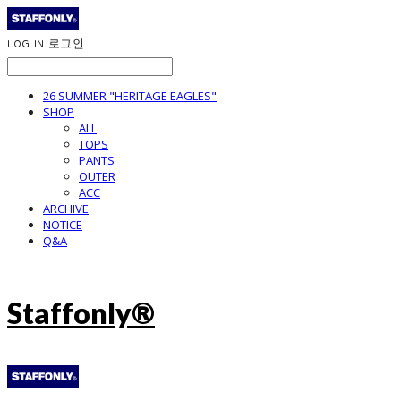
LOG IN
로그인
26 SUMMER "HERITAGE EAGLES"
SHOP
ALL
TOPS
PANTS
OUTER
ACC
ARCHIVE
NOTICE
Q&A
Staffonly®