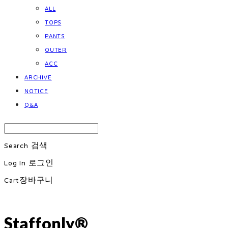
ALL
TOPS
PANTS
OUTER
ACC
ARCHIVE
NOTICE
Q&A
Search
검색
Log In
로그인
Cart
장바구니
Staffonly®