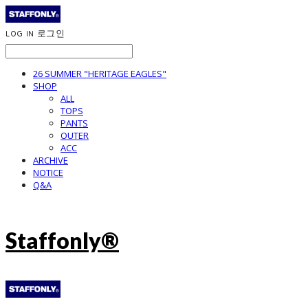
LOG IN
로그인
26 SUMMER "HERITAGE EAGLES"
SHOP
ALL
TOPS
PANTS
OUTER
ACC
ARCHIVE
NOTICE
Q&A
Staffonly®