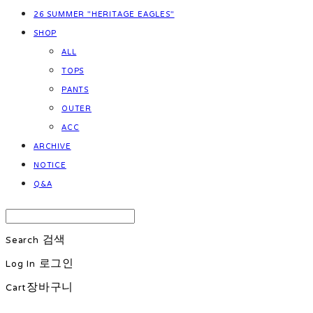
26 SUMMER "HERITAGE EAGLES"
SHOP
ALL
TOPS
PANTS
OUTER
ACC
ARCHIVE
NOTICE
Q&A
Search
검색
Log In
로그인
Cart
장바구니