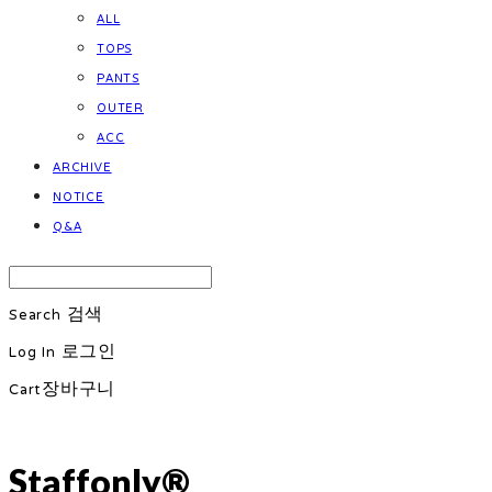
ALL
TOPS
PANTS
OUTER
ACC
ARCHIVE
NOTICE
Q&A
Search
검색
Log In
로그인
Cart
장바구니
Staffonly®