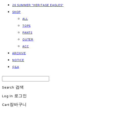
26 SUMMER "HERITAGE EAGLES"
SHOP
ALL
TOPS
PANTS
OUTER
ACC
ARCHIVE
NOTICE
Q&A
Search
검색
Log In
로그인
Cart
장바구니