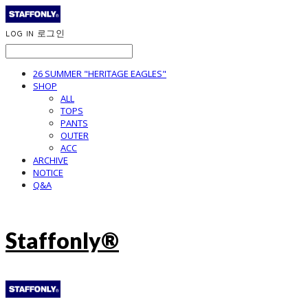
LOG IN
로그인
26 SUMMER "HERITAGE EAGLES"
SHOP
ALL
TOPS
PANTS
OUTER
ACC
ARCHIVE
NOTICE
Q&A
Staffonly®