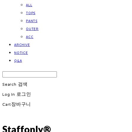
ALL
TOPS
PANTS
OUTER
ACC
ARCHIVE
NOTICE
Q&A
Search
검색
Log In
로그인
Cart
장바구니
Staffonly®