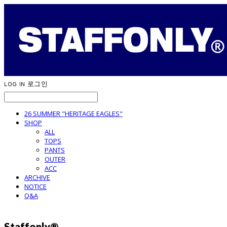
LOG IN
로그인
26 SUMMER "HERITAGE EAGLES"
SHOP
ALL
TOPS
PANTS
OUTER
ACC
ARCHIVE
NOTICE
Q&A
Staffonly®