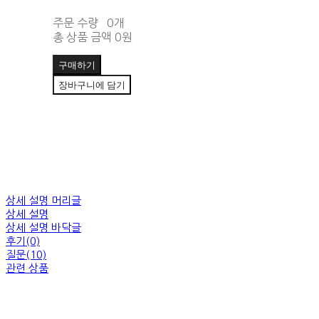
주문 수량
0개
총 상품 금액
0원
구매하기
장바구니에 담기
상세 설명 머리글
상세 설명
상세 설명 바닥글
후기(0)
질문(10)
관련 상품