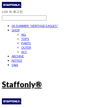
LOG IN
로그인
26 SUMMER "HERITAGE EAGLES"
SHOP
ALL
TOPS
PANTS
OUTER
ACC
ARCHIVE
NOTICE
Q&A
Staffonly®