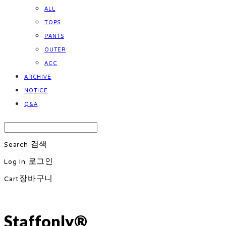
ALL
TOPS
PANTS
OUTER
ACC
ARCHIVE
NOTICE
Q&A
Search
검색
Log In
로그인
Cart
장바구니
Staffonly®