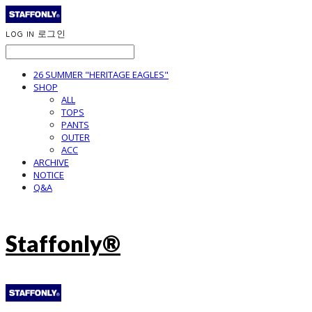
LOG IN
로그인
26 SUMMER "HERITAGE EAGLES"
SHOP
ALL
TOPS
PANTS
OUTER
ACC
ARCHIVE
NOTICE
Q&A
Staffonly®