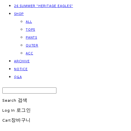
26 SUMMER "HERITAGE EAGLES"
SHOP
ALL
TOPS
PANTS
OUTER
ACC
ARCHIVE
NOTICE
Q&A
Search
검색
Log In
로그인
Cart
장바구니