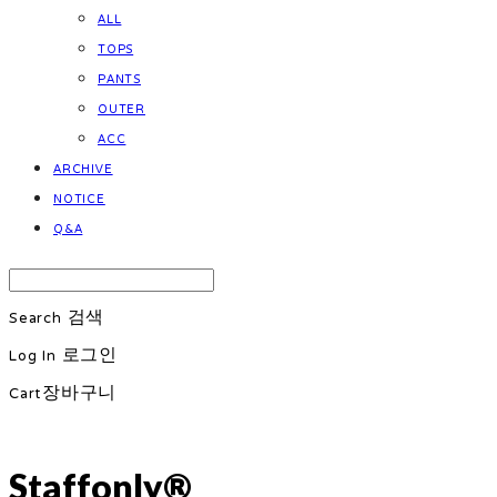
ALL
TOPS
PANTS
OUTER
ACC
ARCHIVE
NOTICE
Q&A
Search
검색
Log In
로그인
Cart
장바구니
Staffonly®