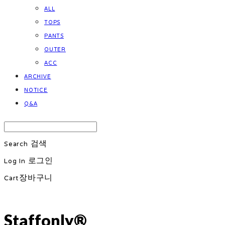
ALL
TOPS
PANTS
OUTER
ACC
ARCHIVE
NOTICE
Q&A
Search
검색
Log In
로그인
Cart
장바구니
Staffonly®