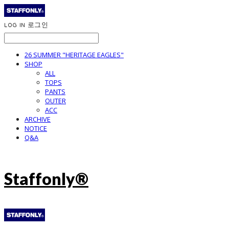
LOG IN
로그인
26 SUMMER "HERITAGE EAGLES"
SHOP
ALL
TOPS
PANTS
OUTER
ACC
ARCHIVE
NOTICE
Q&A
Staffonly®