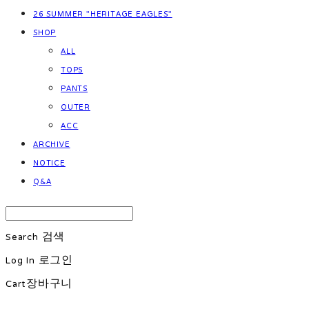
26 SUMMER "HERITAGE EAGLES"
SHOP
ALL
TOPS
PANTS
OUTER
ACC
ARCHIVE
NOTICE
Q&A
Search
검색
Log In
로그인
Cart
장바구니