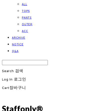
ALL
TOPS
PANTS
OUTER
ACC
ARCHIVE
NOTICE
Q&A
Search
검색
Log In
로그인
Cart
장바구니
Staffonly®