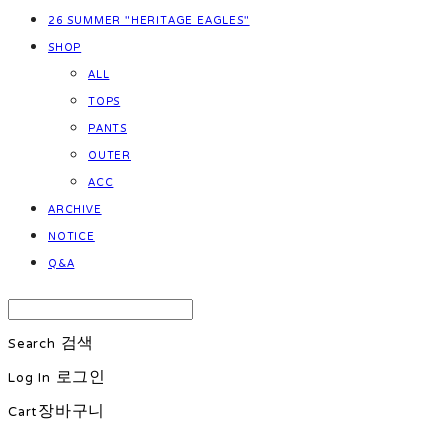
26 SUMMER "HERITAGE EAGLES"
SHOP
ALL
TOPS
PANTS
OUTER
ACC
ARCHIVE
NOTICE
Q&A
Search
검색
Log In
로그인
Cart
장바구니