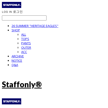
LOG IN
로그인
26 SUMMER "HERITAGE EAGLES"
SHOP
ALL
TOPS
PANTS
OUTER
ACC
ARCHIVE
NOTICE
Q&A
Staffonly®