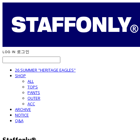
LOG IN
로그인
26 SUMMER "HERITAGE EAGLES"
SHOP
ALL
TOPS
PANTS
OUTER
ACC
ARCHIVE
NOTICE
Q&A
Staffonly®