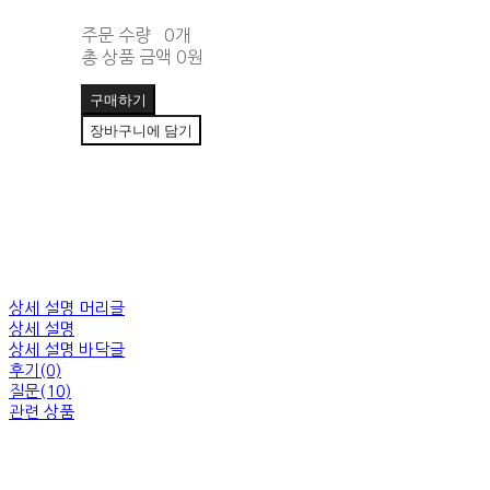
주문 수량
0개
총 상품 금액
0원
구매하기
장바구니에 담기
상세 설명 머리글
상세 설명
상세 설명 바닥글
후기(0)
질문(10)
관련 상품