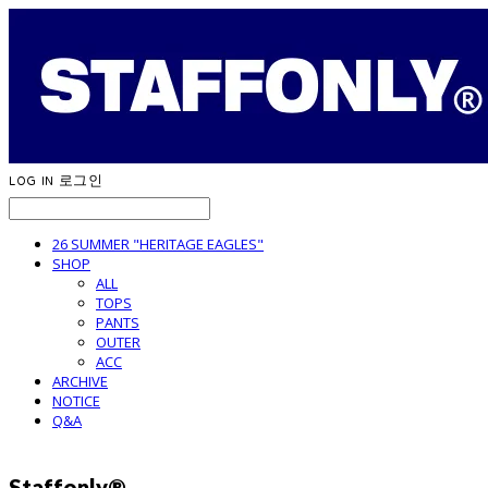
LOG IN
로그인
26 SUMMER "HERITAGE EAGLES"
SHOP
ALL
TOPS
PANTS
OUTER
ACC
ARCHIVE
NOTICE
Q&A
Staffonly®