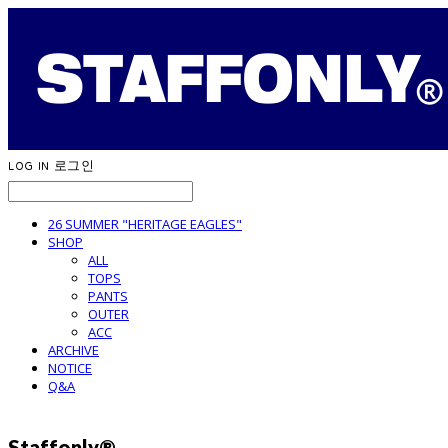
LOG IN
로그인
26 SUMMER "HERITAGE EAGLES"
SHOP
ALL
TOPS
PANTS
OUTER
ACC
ARCHIVE
NOTICE
Q&A
Staffonly®