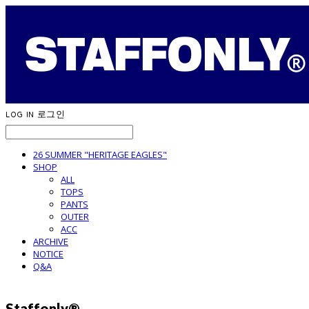
LOG IN
로그인
26 SUMMER "HERITAGE EAGLES"
SHOP
ALL
TOPS
PANTS
OUTER
ACC
ARCHIVE
NOTICE
Q&A
Staffonly®