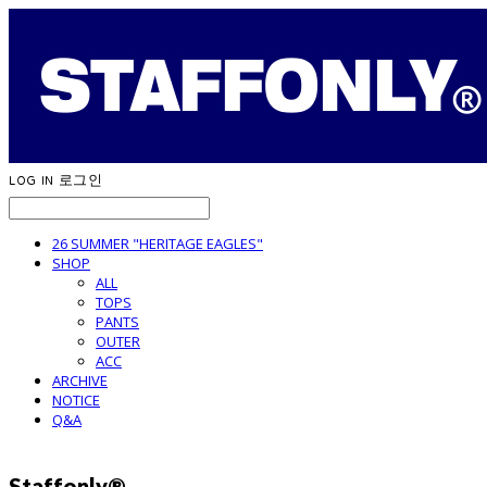
LOG IN
로그인
26 SUMMER "HERITAGE EAGLES"
SHOP
ALL
TOPS
PANTS
OUTER
ACC
ARCHIVE
NOTICE
Q&A
Staffonly®