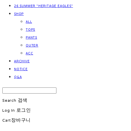
26 SUMMER "HERITAGE EAGLES"
SHOP
ALL
TOPS
PANTS
OUTER
ACC
ARCHIVE
NOTICE
Q&A
Search
검색
Log In
로그인
Cart
장바구니