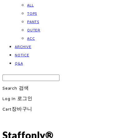
ALL
TOPS
PANTS
OUTER
ACC
ARCHIVE
NOTICE
Q&A
Search
검색
Log In
로그인
Cart
장바구니
Staffonly®