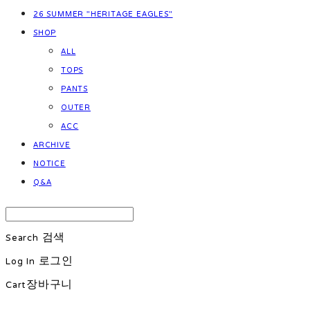
26 SUMMER "HERITAGE EAGLES"
SHOP
ALL
TOPS
PANTS
OUTER
ACC
ARCHIVE
NOTICE
Q&A
Search
검색
Log In
로그인
Cart
장바구니