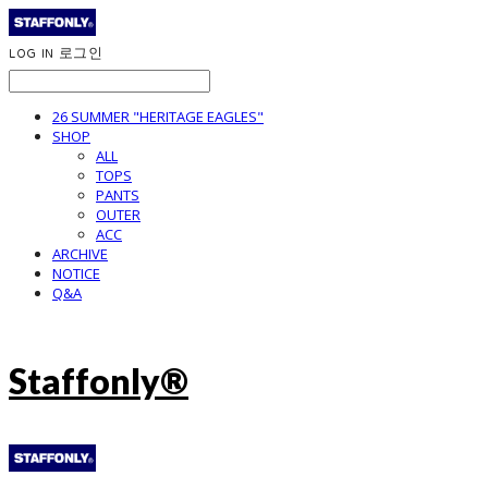
LOG IN
로그인
26 SUMMER "HERITAGE EAGLES"
SHOP
ALL
TOPS
PANTS
OUTER
ACC
ARCHIVE
NOTICE
Q&A
Staffonly®