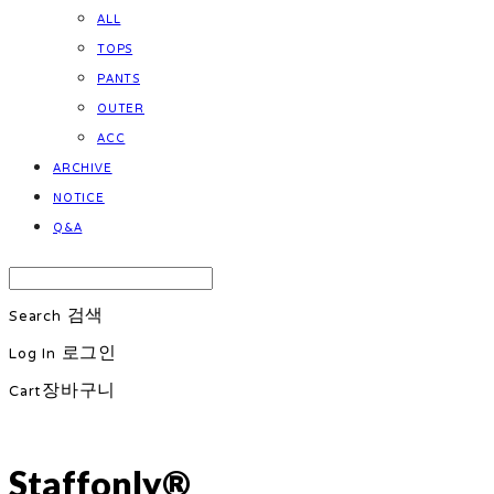
ALL
TOPS
PANTS
OUTER
ACC
ARCHIVE
NOTICE
Q&A
Search
검색
Log In
로그인
Cart
장바구니
Staffonly®