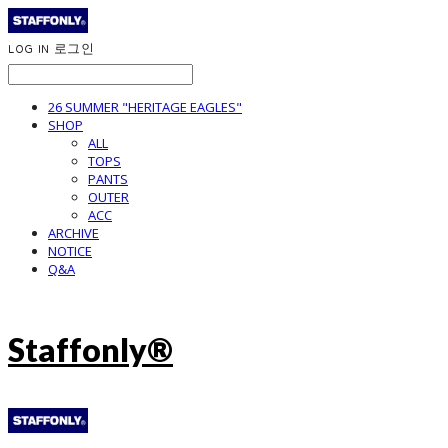
LOG IN
로그인
26 SUMMER "HERITAGE EAGLES"
SHOP
ALL
TOPS
PANTS
OUTER
ACC
ARCHIVE
NOTICE
Q&A
Staffonly®