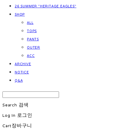
26 SUMMER "HERITAGE EAGLES"
SHOP
ALL
TOPS
PANTS
OUTER
ACC
ARCHIVE
NOTICE
Q&A
Search
검색
Log In
로그인
Cart
장바구니