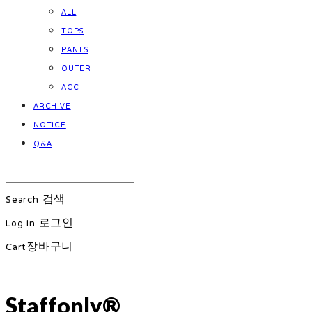
ALL
TOPS
PANTS
OUTER
ACC
ARCHIVE
NOTICE
Q&A
Search
검색
Log In
로그인
Cart
장바구니
Staffonly®