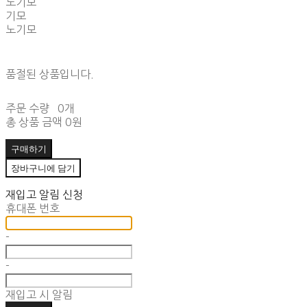
노기모
기모
노기모
품절된 상품입니다.
주문 수량
0개
총 상품 금액
0원
구매하기
장바구니에 담기
재입고 알림 신청
휴대폰 번호
-
-
재입고 시 알림