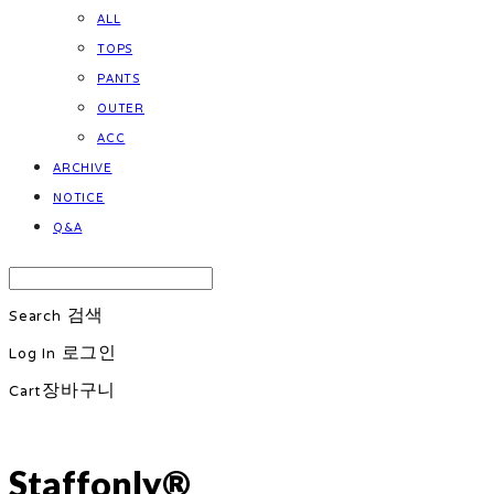
ALL
TOPS
PANTS
OUTER
ACC
ARCHIVE
NOTICE
Q&A
Search
검색
Log In
로그인
Cart
장바구니
Staffonly®