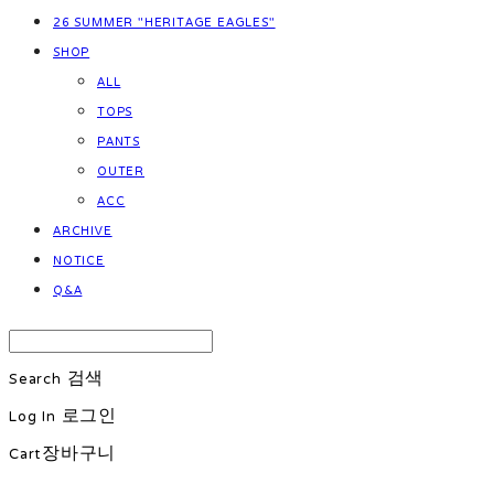
26 SUMMER "HERITAGE EAGLES"
SHOP
ALL
TOPS
PANTS
OUTER
ACC
ARCHIVE
NOTICE
Q&A
Search
검색
Log In
로그인
Cart
장바구니