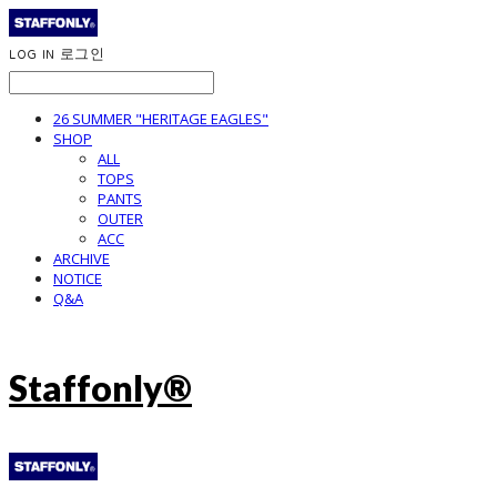
LOG IN
로그인
26 SUMMER "HERITAGE EAGLES"
SHOP
ALL
TOPS
PANTS
OUTER
ACC
ARCHIVE
NOTICE
Q&A
Staffonly®