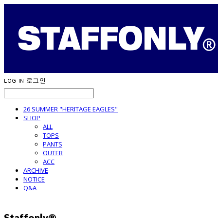
LOG IN
로그인
26 SUMMER "HERITAGE EAGLES"
SHOP
ALL
TOPS
PANTS
OUTER
ACC
ARCHIVE
NOTICE
Q&A
Staffonly®