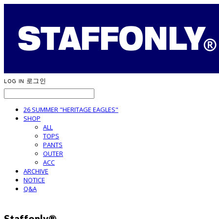
LOG IN
로그인
26 SUMMER "HERITAGE EAGLES"
SHOP
ALL
TOPS
PANTS
OUTER
ACC
ARCHIVE
NOTICE
Q&A
Staffonly®