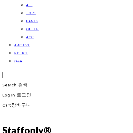
ALL
TOPS
PANTS
OUTER
ACC
ARCHIVE
NOTICE
Q&A
Search
검색
Log In
로그인
Cart
장바구니
Staffonly®