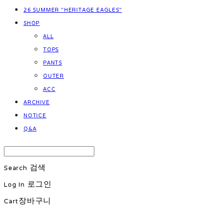
26 SUMMER "HERITAGE EAGLES"
SHOP
ALL
TOPS
PANTS
OUTER
ACC
ARCHIVE
NOTICE
Q&A
Search
검색
Log In
로그인
Cart
장바구니