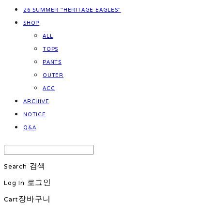
26 SUMMER "HERITAGE EAGLES"
SHOP
ALL
TOPS
PANTS
OUTER
ACC
ARCHIVE
NOTICE
Q&A
Search
검색
Log In
로그인
Cart
장바구니