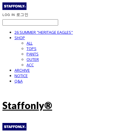
LOG IN
로그인
26 SUMMER "HERITAGE EAGLES"
SHOP
ALL
TOPS
PANTS
OUTER
ACC
ARCHIVE
NOTICE
Q&A
Staffonly®