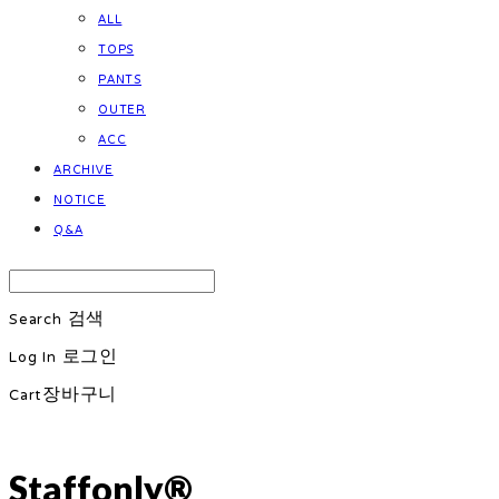
ALL
TOPS
PANTS
OUTER
ACC
ARCHIVE
NOTICE
Q&A
Search
검색
Log In
로그인
Cart
장바구니
Staffonly®