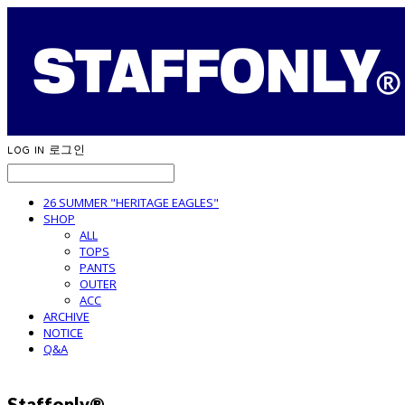
LOG IN
로그인
26 SUMMER "HERITAGE EAGLES"
SHOP
ALL
TOPS
PANTS
OUTER
ACC
ARCHIVE
NOTICE
Q&A
Staffonly®