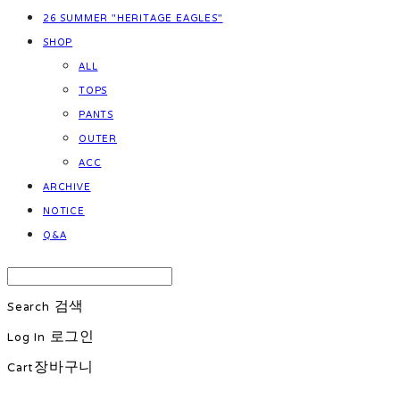
26 SUMMER "HERITAGE EAGLES"
SHOP
ALL
TOPS
PANTS
OUTER
ACC
ARCHIVE
NOTICE
Q&A
Search
검색
Log In
로그인
Cart
장바구니