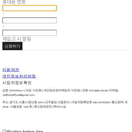
휴대폰 번호
-
-
재입고 시 알림
신청하기
이용약관
개인정보처리방침
사업자정보확인
상호: STAFFONLY | 대표: 이진현 | 개인정보관리책임자: 이진현 | 전화: 070-8861-8129 | 이메일:
staffonlyofficial@gmail.com
주소: 경기도 시흥시 방산동 190-1 선우빌딩 스텝온리 | 사업자등록번호:
382-16-00204
| 통신판매:
제
2018 - 서울성동 - 043 호
| 호스팅제공자: (주)식스샵