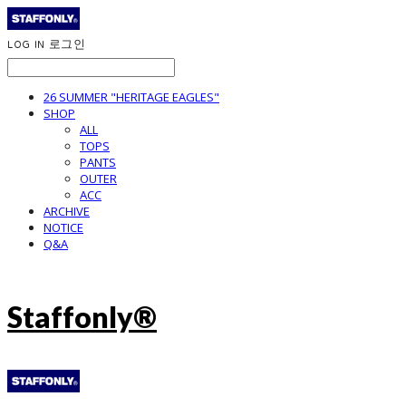
LOG IN
로그인
26 SUMMER "HERITAGE EAGLES"
SHOP
ALL
TOPS
PANTS
OUTER
ACC
ARCHIVE
NOTICE
Q&A
Staffonly®