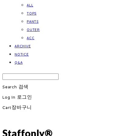
ALL
TOPS
PANTS
OUTER
ACC
ARCHIVE
NOTICE
Q&A
Search
검색
Log In
로그인
Cart
장바구니
Staffonly®