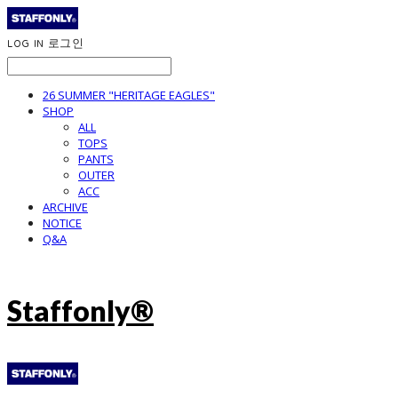
LOG IN
로그인
26 SUMMER "HERITAGE EAGLES"
SHOP
ALL
TOPS
PANTS
OUTER
ACC
ARCHIVE
NOTICE
Q&A
Staffonly®