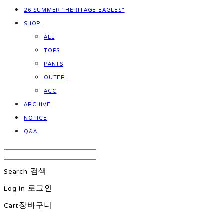
26 SUMMER "HERITAGE EAGLES"
SHOP
ALL
TOPS
PANTS
OUTER
ACC
ARCHIVE
NOTICE
Q&A
Search
검색
Log In
로그인
Cart
장바구니