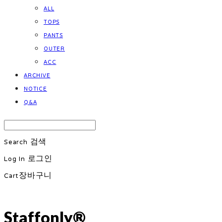
ALL
TOPS
PANTS
OUTER
ACC
ARCHIVE
NOTICE
Q&A
Search
검색
Log In
로그인
Cart
장바구니
Staffonly®